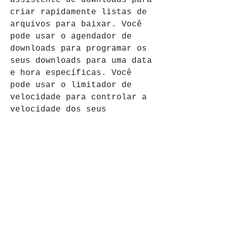
assistente de downloads para 
criar rapidamente listas de 
arquivos para baixar. Você 
pode usar o agendador de 
downloads para programar os 
seus downloads para uma data 
e hora específicas. Você 
pode usar o limitador de 
velocidade para controlar a 
velocidade dos seus 
downloads.
O IDM v6.17 build 11 também 
permite que você gerencie os 
seus downloads de forma 
eficiente e segura. Você 
pode usar as categorias de 
downloads para organizar os 
seus arquivos baixados por 