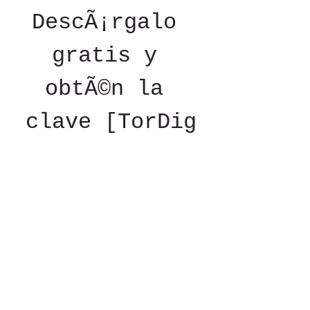
DescÃ¡rgalo 
gratis y 
obtÃ©n la 
clave [TorDig