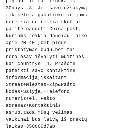
pigiau, ir tai trunka 10-
30days. 3. Jei savo užsakymą 
tik keletą gabaliukų ir jums 
nereikia ne reikia skubiai , 
galite naudoti China post, 
kurioms reikia daugiau laiko 
apie 20-40 ,bet pigus 
pristatymas būdu.bet tai 
nėra esay išvalyti muitinės 
kai countrys. 4. Prašome 
pateikti savo kontaktinę 
informaciją,įskaitant 
Street+Miestas+Zip&Pašto 
kodas+Šalyje,+Telefono 
numeris+el. Pašto 
adresas+Kontaktinis 
asmuo,tada mūsų vežimas 
vaikinai bus laivą iš prekių 
laikas 350c69d7ab