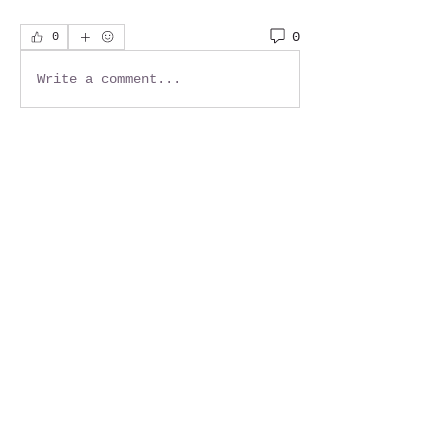
0
0
Write a comment...
About
Welcome to the group! You
can connect with other
members, ge
...
Read more
Members
Jackie G.
Follow
See All Members (1)