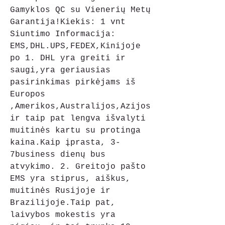
Gamyklos QC su Vienerių Metų 
Garantija!Kiekis: 1 vnt 
Siuntimo Informacija: 
EMS,DHL.UPS,FEDEX,Kinijoje 
po 1. DHL yra greiti ir 
saugi,yra geriausias 
pasirinkimas pirkėjams iš 
Europos 
,Amerikos,Australijos,Azijos 
ir taip pat lengva išvalyti 
muitinės kartu su protinga 
kaina.Kaip įprasta, 3-
7business dienų bus 
atvykimo. 2. Greitojo pašto 
EMS yra stiprus, aiškus, 
muitinės Rusijoje ir 
Brazilijoje.Taip pat, 
laivybos mokestis yra 